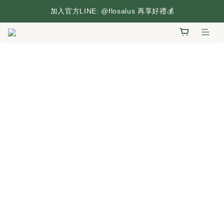
台灣本島滿2,500元享免運，搶先逛逛🛒
加入官方LINE: @flosalus 再享好禮💰
台灣本島滿2,500元享免運，搶先逛逛🛒