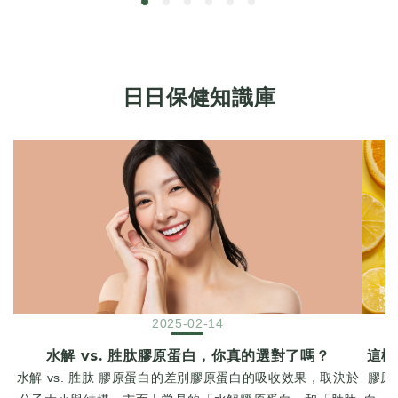
日日保健知識庫
2025-02-14
水解 vs. 胜肽膠原蛋白，你真的選對了嗎？
這樣
水解 vs. 胜肽 膠原蛋白的差別膠原蛋白的吸收效果，取決於
膠原