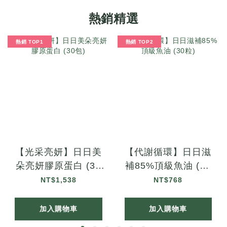
熱銷精選
熱銷 TOP1
熱銷 TOP2
【光采亮妍】日日美
【代謝循環】日日滋
朵亮妍膠原蛋白 (30
補85%頂級魚油 (30
包)
粒)
NT$1,538
NT$768
加入購物車
加入購物車