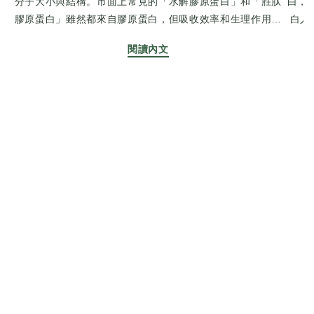
分子大小與結構。市面上常見的「水解膠原蛋白」和「胜肽
白，
膠原蛋白」雖然都來自膠原蛋白，但吸收效率和生理作用有
白人
很大不同。什麼是「水解膠原蛋白」與「胜肽膠原蛋白」？
因此
閱讀內文
類型定義分子大小（道爾頓, Da）吸收速度水解膠原蛋白經
二胜
部分水解的膠原蛋白，分子比原本的膠原蛋白小，仍需進一
膠原
步分解3,000-10,000 Da普通胜肽膠原蛋白經酵素作用深度
較低
水解的膠原蛋白，分子極小，吸收率高500-3,000 Da快💡 結
用率
論：胜肽膠原蛋白的分子更小，吸收率比水解膠原蛋白更
蛋白合成的關鍵」
高。主要吸收機制的不同水解膠原蛋白：經腸胃酶進一步分
的型
解成更小的胜肽或游離胺基酸後才能被吸收吸收率約 80-
10
85%，但仍比普通膠原蛋白高胜肽膠原蛋白（二胜肽、三胜
得）
肽）：已經是小分子的胜肽，不需要進一步分解能夠透過腸
量補
道「胜肽轉運機制（PEPT1）」直接進入體內吸收率達 95%
保養：
以上，速度更快，效果更好💡 結論：胜肽膠原蛋白的吸收方
造成
式更直接，能更快進入體內，並促進膠原蛋白合成生理活性
腹食
與作用效果功能水解膠原蛋白胜肽膠原蛋白吸收速度需分解
修復
後吸收直接吸收，作用更快吸收率較低較高促進膠原蛋白合
取，
成需轉化為胜肽後再合成可直接刺激纖維母細胞，合成效率
會破