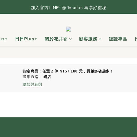
台灣本島滿2,500元享免運，搶先逛逛🛒
加入官方LINE: @flosalus 再享好禮💰
台灣本島滿2,500元享免運，搶先逛逛🛒
us+
日日Plus+
關於花井香
顧客服務
認證專區
指定商品：任選 2 件 NT$7,180 元，買越多省越多！
適用通路：
網店
條款與細則