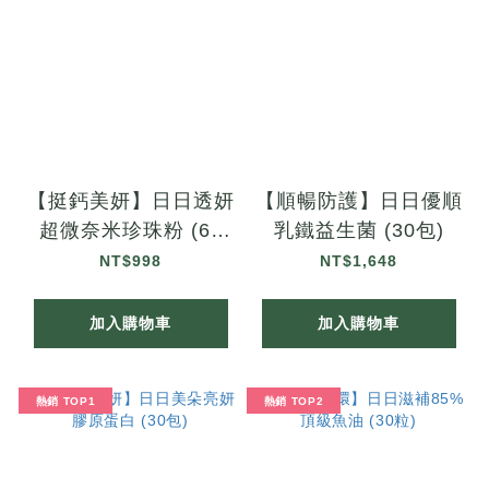
【挺鈣美妍】日日透妍
【順暢防護】日日優順
超微奈米珍珠粉 (60
乳鐵益生菌 (30包)
粒)
NT$998
NT$1,648
加入購物車
加入購物車
熱銷 TOP1
熱銷 TOP2