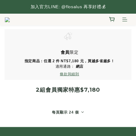
台灣本島滿2,500元享免運，搶先逛逛🛒
加入官方LINE: @flosalus 再享好禮💰
台灣本島滿2,500元享免運，搶先逛逛🛒
會員
限定
指定商品：任選 2 件 NT$7,180 元，買越多省越多！
適用通路：
網店
條款與細則
2組會員獨家特惠$7,180
每頁顯示 24 個