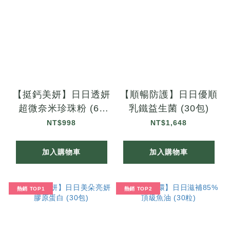
【挺鈣美妍】日日透妍
【順暢防護】日日優順
超微奈米珍珠粉 (60
乳鐵益生菌 (30包)
粒)
NT$998
NT$1,648
加入購物車
加入購物車
熱銷 TOP1
熱銷 TOP2