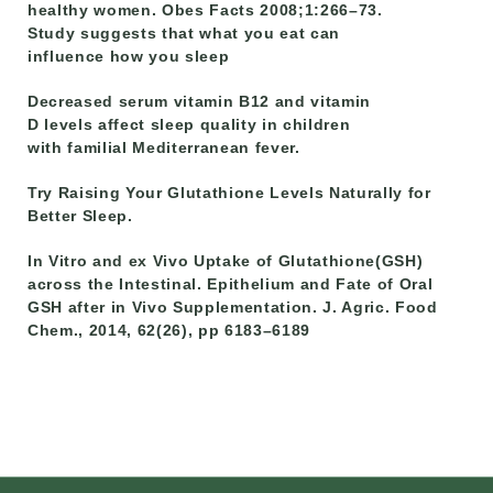
healthy women. Obes Facts 2008;1:266–73.
Study suggests that what you eat can
influence how you sleep
Decreased serum vitamin B12 and vitamin
D levels affect sleep quality in children
with familial Mediterranean fever.
Try Raising Your Glutathione Levels Naturally for
Better Sleep.
In Vitro and ex Vivo Uptake of Glutathione(GSH)
across the Intestinal. Epithelium and Fate of Oral
GSH after in Vivo Supplementation. J. Agric. Food
Chem., 2014, 62(26), pp 6183–6189