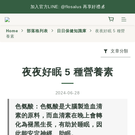
台灣本島滿2,500元享免運，搶先逛逛🛒
加入官方LINE: @flosalus 再享好禮💰
台灣本島滿2,500元享免運，搶先逛逛🛒
Home
部落格列表
日日保健知識庫
夜夜好眠 5 種營
養素
文章分類
夜夜好眠 5 種營養素
2024-06-28
色氨酸：色氨酸是大腦製造血清
素的原料，而血清素在晚上會轉
化為褪黑生長，有助於睡眠，因
此能安定神經、助眠。