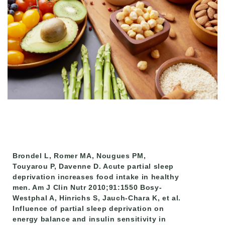
Brondel L, Romer MA, Nougues PM,
Touyarou P, Davenne D. Acute partial sleep
deprivation increases food intake in healthy
men. Am J Clin Nutr 2010;91:1550 Bosy-
Westphal A, Hinrichs S, Jauch-Chara K, et al.
Influence of partial sleep deprivation on
energy balance and insulin sensitivity in