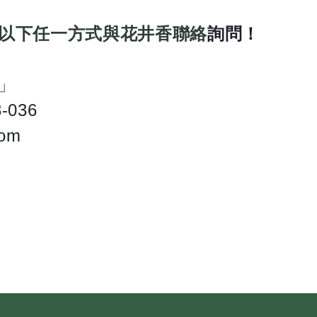
以下任一方式與花井香聯絡
詢問！
」
3-036
om