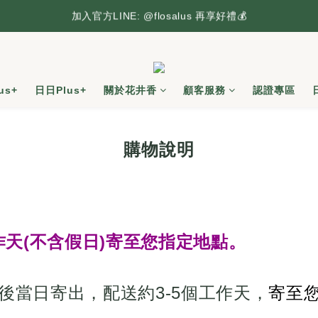
台灣本島滿2,500元享免運，搶先逛逛🛒
加入官方LINE: @flosalus 再享好禮💰
台灣本島滿2,500元享免運，搶先逛逛🛒
us+
日日Plus+
關於花井香
顧客服務
認證專區
購物說明
作天(不含假日)寄至您指定地點。
後當日寄出，配送約3-5個工作天，
寄至