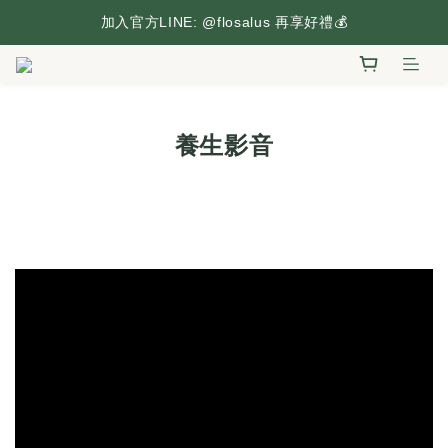
台灣本島滿2,500元享免運，搶先逛逛🛒
加入官方LINE: @flosalus 再享好禮💰
台灣本島滿2,500元享免運，搶先逛逛🛒
養生影音