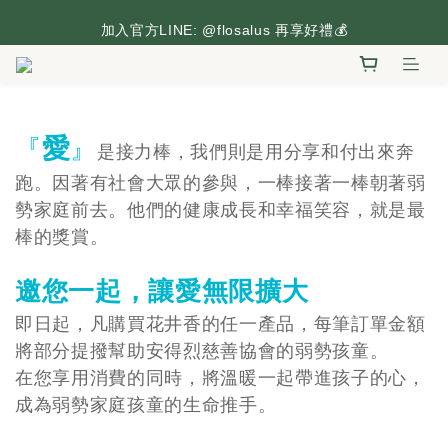
台灣本島滿2,500元享免運，搶先逛逛🛒
加入官方LINE: @flosalus 再享好禮💰
台灣本島滿2,500元享免運，搶先逛逛🛒
愛
『
』
是接力棒，我們則是用分享和付出來奔
跑。
因著有社會大眾的參與，一棒接著一棒朝著弱
勢家庭前去。
他們的健康成長和幸福笑容，就是最
棒的獎賞。
邀您一起，讓愛無限擴大
即日起，凡購買花井香的任一產品，
每筆訂單金額
將部分提撥幫助安得烈慈善協會的弱勢孩童。
在您享用消費的同時，將溫暖一起帶進孩子的心，
成為弱勢家庭孩童的生命推手。