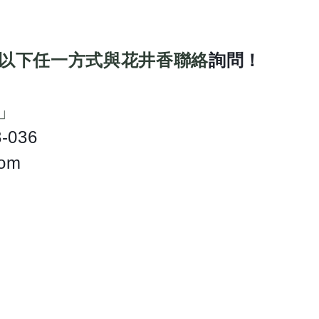
以下任一方式與花井香聯絡
詢問！
」
3-036
om