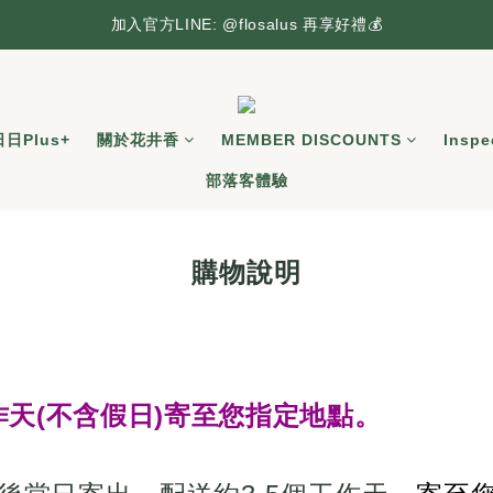
台灣本島滿2,500元享免運，搶先逛逛🛒
加入官方LINE: @flosalus 再享好禮💰
台灣本島滿2,500元享免運，搶先逛逛🛒
日日Plus+
關於花井香
MEMBER DISCOUNTS
Inspe
部落客體驗
購物說明
作天(不含假日)寄至您指定地點。