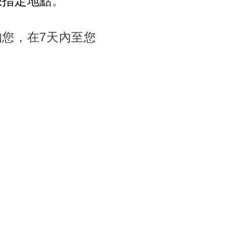
您指定地點
。
知您，在7天內至您