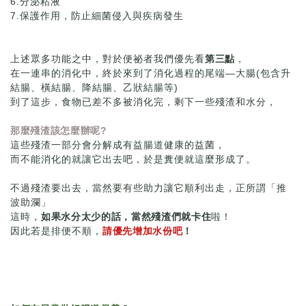
6.分泌粘液
7.保護作用，防止細菌侵入與疾病發生
上述眾多功能之中，對於便祕者我們優先看
第三點
，
在一連串的消化中，終於來到了消化過程的尾端—大腸(包含升
結腸、橫結腸、降結腸、乙狀結腸等)
到了這步，食物已差不多被消化完，剩下一些殘渣和水分，
那麼殘渣該怎麼辦呢?
這些殘渣一部分會分解成有益腸道健康的益菌，
而不能消化的就讓它出去吧，於是糞便就這麼形成了。
不過殘渣要出去，當然要有些助力讓它順利出走，正所謂「推
波助瀾」
這時，
如果水分太少的話，當然殘渣們就卡住
啦！
因此若是排便不順，
請優先增加水份吧
！