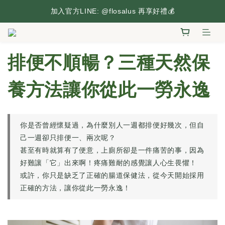
台灣本島滿2,500元享免運，搶先逛逛🛒
加入官方LINE: @flosalus 再享好禮💰
台灣本島滿2,500元享免運，搶先逛逛🛒
排便不順暢？三種天然保
養方法讓你從此一勞永逸
你是否曾經懷疑過，為什麼別人一週都排便好幾次，但自
己一週卻只排便一、兩次呢？
甚至有時就算有了便意，上廁所卻是一件痛苦的事，因為
好難讓「它」出來啊！疼痛難耐的感覺讓人心生畏懼！
或許，你只是缺乏了正確的腸道保健法，從今天開始採用
正確的方法，讓你從此一勞永逸！