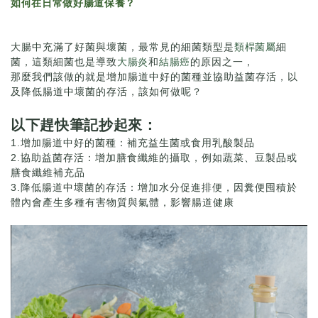
如何在日常做好腸道保養？
大腸中充滿了好菌與壞菌，最常見的細菌類型是
類桿菌屬
細
菌，這類細菌也是導致
大腸炎
和
結腸癌
的原因之一，
那麼我們該做的就是增加腸道中好的菌種並協助益菌存活，以
及降低腸道中壞菌的存活，該如何做呢？
以下趕快筆記抄起來：
1.增加腸道中好的菌種：補充益生菌或食用乳酸製品
2.協助益菌存活：增加膳食纖維的攝取，例如蔬菜、豆製品或
膳食纖維補充品
3.降低腸道中壞菌的存活：增加水分促進排便，因糞便囤積於
體內會產生多種有害物質與氣體，影響腸道健康